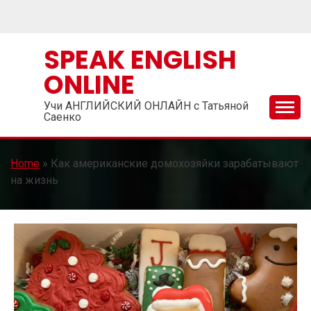
Skip
to
content
SPEAK ENGLISH
ONLINE
Учи АНГЛИЙСКИЙ ОНЛАЙН с Татьяной
Саенко
Home
»
Как американские домохозяйки зарабатывают
на жизнь