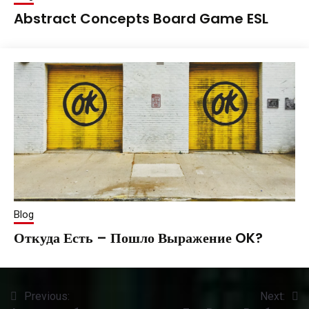
Abstract Concepts Board Game ESL
February
Tatiana
8,
Saenko
2022
Blog
Откуда Есть – Пошло Выражение OK?
December
Tatiana
17,
Saenko
Post
Previous:
Next:
2021