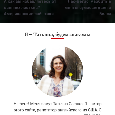
А как вы избавляетесь от
Лас-Вегас. Разбитые
navigation
осенних листьев?
мечты сумасшедшего
Американские лайфхаки.
Билла
Я – Татьяна, будем знакомы
Hi there! Меня зовут Татьяна Саенко. Я - автор
этого сайта, репетитор английского из США. С