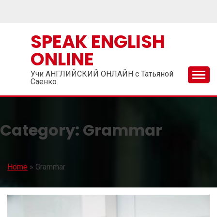
Skip
to
content
SPEAK ENGLISH
ONLINE
Учи АНГЛИЙСКИЙ ОНЛАЙН с Татьяной
Саенко
Category:
Grammar
Home
»
Grammar