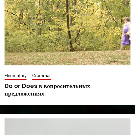
Elementary
Grammar
Do or Does в вопросительных
предложениях.
August
Tatiana
26,
Saenko
2021