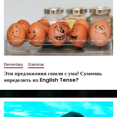
Elementary
Grammar
Эти предложения сошли с ума! Сумеешь
определить их English Tense?
August
Tatiana
25,
Saenko
2021