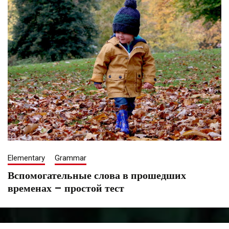
Elementary
Grammar
Вспомогательные слова в прошедших
временах – простой тест
September
Tatiana
14,
Saenko