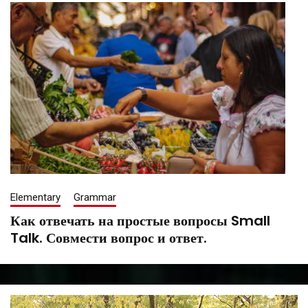
2021
Elementary
Grammar
Как отвечать на простые вопросы Small
Talk. Совмести вопрос и ответ.
September
Tatiana
7,
Saenko
2021