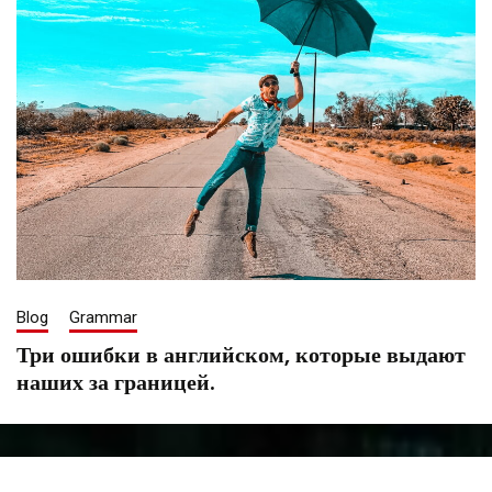
Blog
Grammar
Три ошибки в английском, которые выдают
наших за границей.
August
Tatiana
13,
Saenko
2020