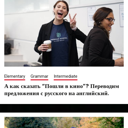
Elementary
Grammar
Intermediate
А как сказать “Пошли в кино”? Переводим
предложения с русского на английский.
January
Tatiana
18,
Saenko
2022