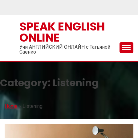
Skip
to
content
SPEAK ENGLISH
ONLINE
Учи АНГЛИЙСКИЙ ОНЛАЙН с Татьяной
Саенко
Category:
Listening
Home
»
Listening