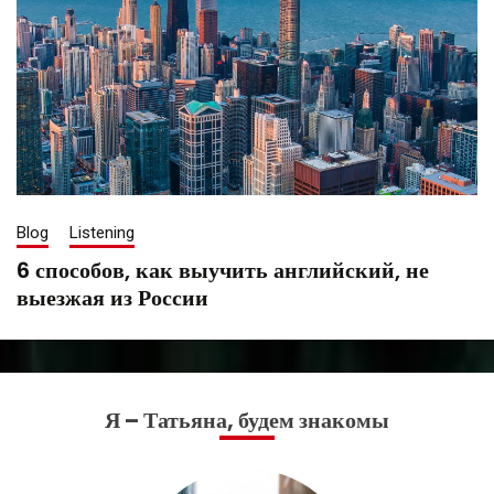
Blog
Listening
6 способов, как выучить английский, не
выезжая из России
May
Tatiana
5,
Saenko
2020
Я – Татьяна, будем знакомы