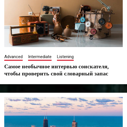
Advanced
Intermediate
Listening
Самое необычное интервью соискателя,
чтобы проверить свой словарный запас
September
Tatiana
8,
Saenko
2021